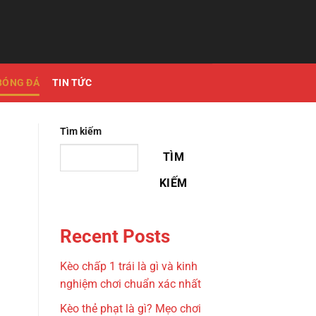
BÓNG ĐÁ
TIN TỨC
Tìm kiếm
TÌM
KIẾM
Recent Posts
Kèo chấp 1 trái là gì và kinh
nghiệm chơi chuẩn xác nhất
Kèo thẻ phạt là gì? Mẹo chơi