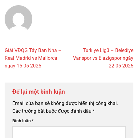
Giải VĐQG Tây Ban Nha –
Turkiye Lig3 – Belediye
Real Madrid vs Mallorca
Vanspor vs Elazigspor ngày
ngày 15-05-2025
22-05-2025
Để lại một bình luận
Email của bạn sẽ không được hiển thị công khai.
Các trường bắt buộc được đánh dấu
*
Bình luận
*