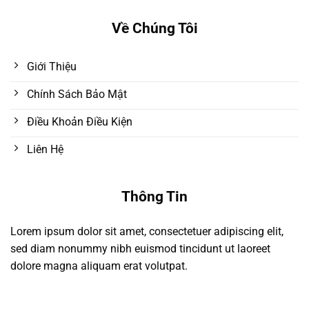
Về Chúng Tôi
Giới Thiệu
Chính Sách Bảo Mật
Điều Khoản Điều Kiện
Liên Hệ
Thông Tin
Lorem ipsum dolor sit amet, consectetuer adipiscing elit,
sed diam nonummy nibh euismod tincidunt ut laoreet
dolore magna aliquam erat volutpat.