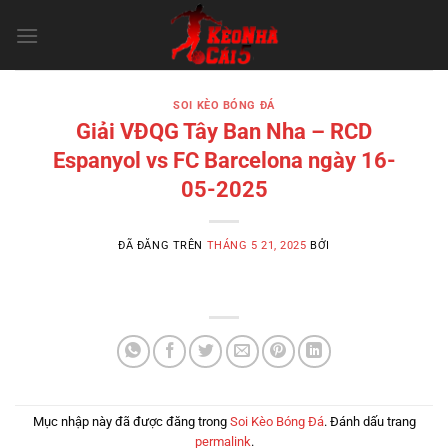
Chuyển
đến
nội
dung
SOI KÈO BÓNG ĐÁ
Giải VĐQG Tây Ban Nha – RCD
Espanyol vs FC Barcelona ngày 16-
05-2025
ĐÃ ĐĂNG TRÊN
THÁNG 5 21, 2025
BỞI
Mục nhập này đã được đăng trong
Soi Kèo Bóng Đá
. Đánh dấu trang
permalink
.