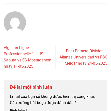
Algerian Ligue
Peru Primera Division –
Professionnelle 1 – JS
Alianza Universidad vs FBC
Saoura vs ES Mostaganem
Melgar ngày 24-05-2025
ngày 11-05-2025
Để lại một bình luận
Email của bạn sẽ không được hiển thị công khai.
Các trường bắt buộc được đánh dấu
*
Bình luận
*