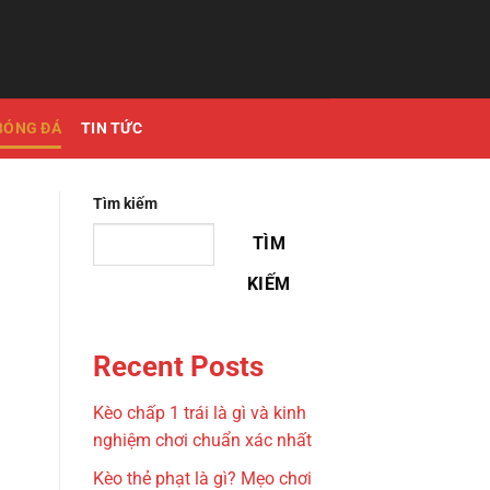
BÓNG ĐÁ
TIN TỨC
Tìm kiếm
TÌM
KIẾM
Recent Posts
Kèo chấp 1 trái là gì và kinh
nghiệm chơi chuẩn xác nhất
Kèo thẻ phạt là gì? Mẹo chơi