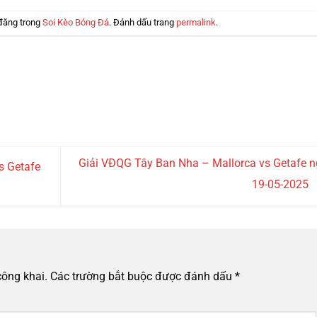
đăng trong
Soi Kèo Bóng Đá
. Đánh dấu trang
permalink
.
Giải VĐQG Tây Ban Nha – Mallorca vs Getafe 
s Getafe
19-05-2025
công khai.
Các trường bắt buộc được đánh dấu
*