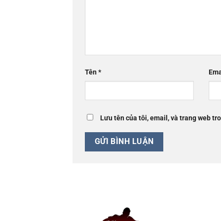
Tên
*
Ema
Lưu tên của tôi, email, và trang web tro