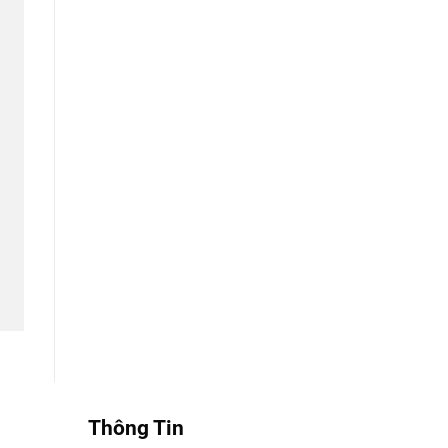
Thông Tin