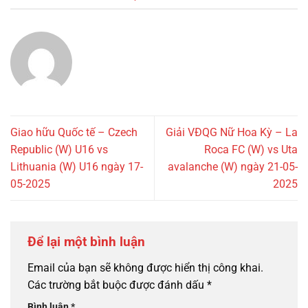
Giao hữu Quốc tế – Czech
Giải VĐQG Nữ Hoa Kỳ – La
Republic (W) U16 vs
Roca FC (W) vs Uta
Lithuania (W) U16 ngày 17-
avalanche (W) ngày 21-05-
05-2025
2025
Để lại một bình luận
Email của bạn sẽ không được hiển thị công khai.
Các trường bắt buộc được đánh dấu
*
Bình luận
*