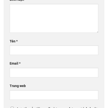
Tên
*
Email
*
Trang web