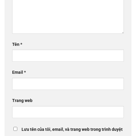
Tên
*
Email
*
Trang web
Lưu tên của tôi, email, và trang web trong trình duyệt