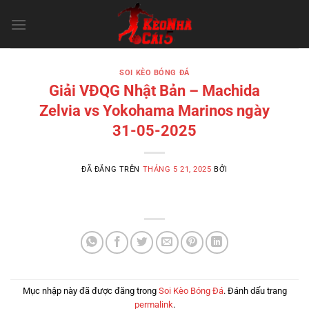
Chuyển
đến
nội
dung
SOI KÈO BÓNG ĐÁ
Giải VĐQG Nhật Bản – Machida
Zelvia vs Yokohama Marinos ngày
31-05-2025
ĐÃ ĐĂNG TRÊN
THÁNG 5 21, 2025
BỞI
Mục nhập này đã được đăng trong
Soi Kèo Bóng Đá
. Đánh dấu trang
permalink
.