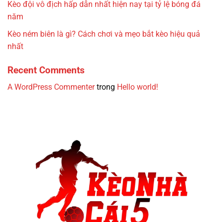
Kèo đội vô địch hấp dẫn nhất hiện nay tại tỷ lệ bóng đá
năm
Kèo ném biên là gì? Cách chơi và mẹo bắt kèo hiệu quả
nhất
Recent Comments
A WordPress Commenter
trong
Hello world!