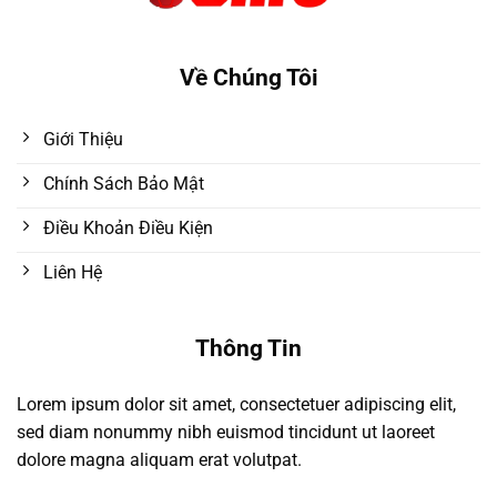
Về Chúng Tôi
Giới Thiệu
Chính Sách Bảo Mật
Điều Khoản Điều Kiện
Liên Hệ
Thông Tin
Lorem ipsum dolor sit amet, consectetuer adipiscing elit,
sed diam nonummy nibh euismod tincidunt ut laoreet
dolore magna aliquam erat volutpat.