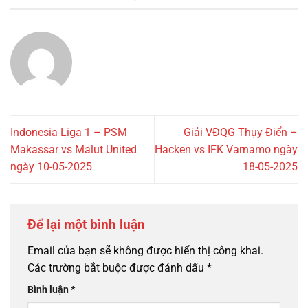
Indonesia Liga 1 – PSM
Giải VĐQG Thụy Điển –
Makassar vs Malut United
Hacken vs IFK Varnamo ngày
ngày 10-05-2025
18-05-2025
Để lại một bình luận
Email của bạn sẽ không được hiển thị công khai.
Các trường bắt buộc được đánh dấu
*
Bình luận
*