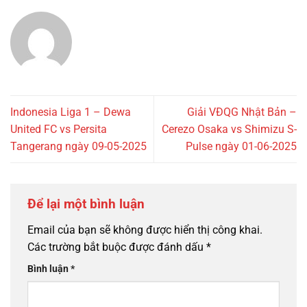
Indonesia Liga 1 – Dewa
Giải VĐQG Nhật Bản –
United FC vs Persita
Cerezo Osaka vs Shimizu S-
Tangerang ngày 09-05-2025
Pulse ngày 01-06-2025
Để lại một bình luận
Email của bạn sẽ không được hiển thị công khai.
Các trường bắt buộc được đánh dấu
*
Bình luận
*