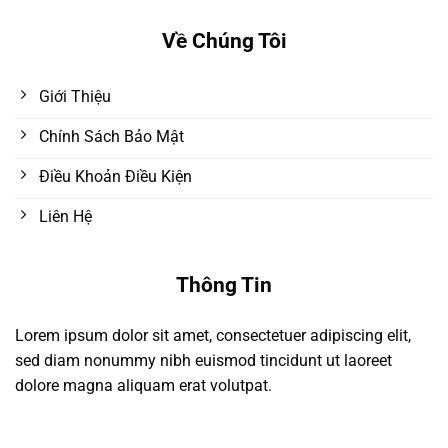
Về Chúng Tôi
Giới Thiệu
Chính Sách Bảo Mật
Điều Khoản Điều Kiện
Liên Hệ
Thông Tin
Lorem ipsum dolor sit amet, consectetuer adipiscing elit,
sed diam nonummy nibh euismod tincidunt ut laoreet
dolore magna aliquam erat volutpat.