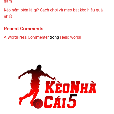
năm
Kèo ném biên là gì? Cách chơi và mẹo bắt kèo hiệu quả
nhất
Recent Comments
A WordPress Commenter
trong
Hello world!