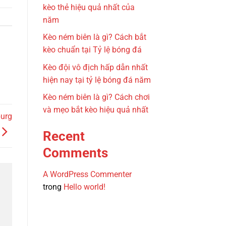
kèo thẻ hiệu quả nhất của
năm
Kèo ném biên là gì? Cách bắt
kèo chuẩn tại Tỷ lệ bóng đá
Kèo đội vô địch hấp dẫn nhất
hiện nay tại tỷ lệ bóng đá năm
Kèo ném biên là gì? Cách chơi
và mẹo bắt kèo hiệu quả nhất
burg
Recent
Comments
A WordPress Commenter
trong
Hello world!