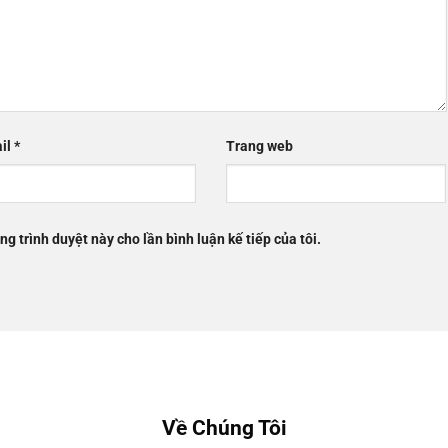
il
*
Trang web
ng trình duyệt này cho lần bình luận kế tiếp của tôi.
Về Chúng Tôi