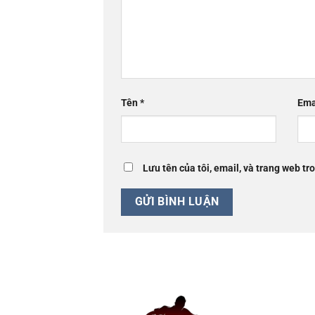
Tên
*
Ema
Lưu tên của tôi, email, và trang web tro