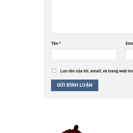
Tên
*
Ema
Lưu tên của tôi, email, và trang web tro