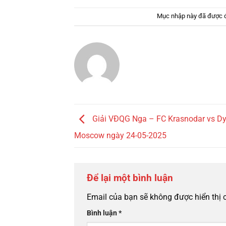
Mục nhập này đã được 
Giải VĐQG Nga – FC Krasnodar vs 
Moscow ngày 24-05-2025
Để lại một bình luận
Email của bạn sẽ không được hiển thị 
Bình luận
*