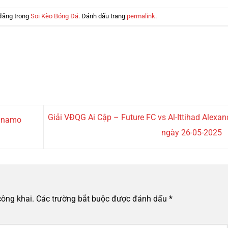
đăng trong
Soi Kèo Bóng Đá
. Đánh dấu trang
permalink
.
Giải VĐQG Ai Cập – Future FC vs Al-Ittihad Alexan
Dynamo
ngày 26-05-2025
công khai.
Các trường bắt buộc được đánh dấu
*