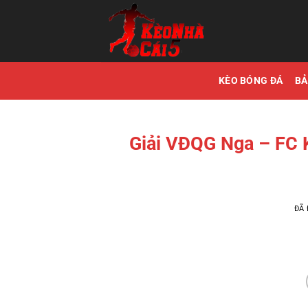
Chuyển
đến
nội
dung
KÈO BÓNG ĐÁ
BẢ
Giải VĐQG Nga – FC
ĐÃ