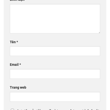
Tên
*
Email
*
Trang web