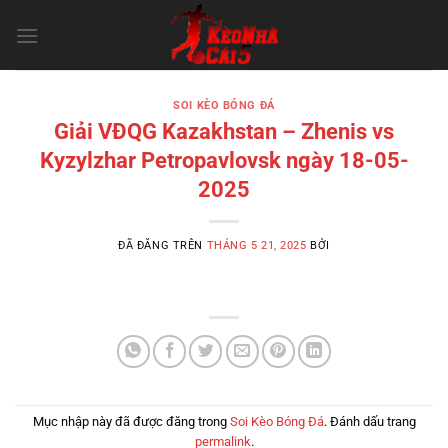
Chuyển
đến
nội
dung
SOI KÈO BÓNG ĐÁ
Giải VĐQG Kazakhstan – Zhenis vs
Kyzylzhar Petropavlovsk ngày 18-05-
2025
ĐÃ ĐĂNG TRÊN
THÁNG 5 21, 2025
BỞI
Mục nhập này đã được đăng trong
Soi Kèo Bóng Đá
. Đánh dấu trang
permalink
.