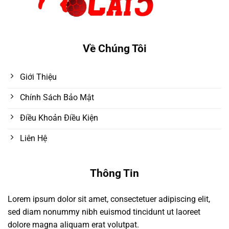
Về Chúng Tôi
Giới Thiệu
Chính Sách Bảo Mật
Điều Khoản Điều Kiện
Liên Hệ
Thông Tin
Lorem ipsum dolor sit amet, consectetuer adipiscing elit,
sed diam nonummy nibh euismod tincidunt ut laoreet
dolore magna aliquam erat volutpat.