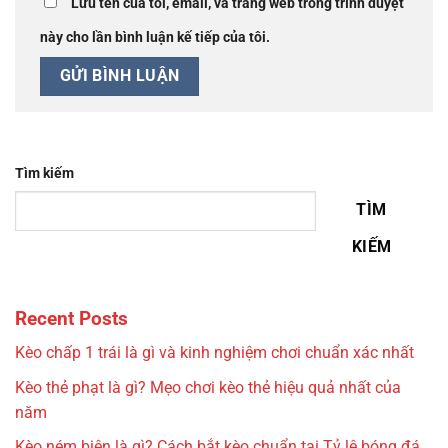
Lưu tên của tôi, email, và trang web trong trình duyệt
này cho lần bình luận kế tiếp của tôi.
Tìm kiếm
TÌM
KIẾM
Recent Posts
Kèo chấp 1 trái là gì và kinh nghiệm chơi chuẩn xác nhất
Kèo thẻ phạt là gì? Mẹo chơi kèo thẻ hiệu quả nhất của
năm
Kèo ném biên là gì? Cách bắt kèo chuẩn tại Tỷ lệ bóng đá