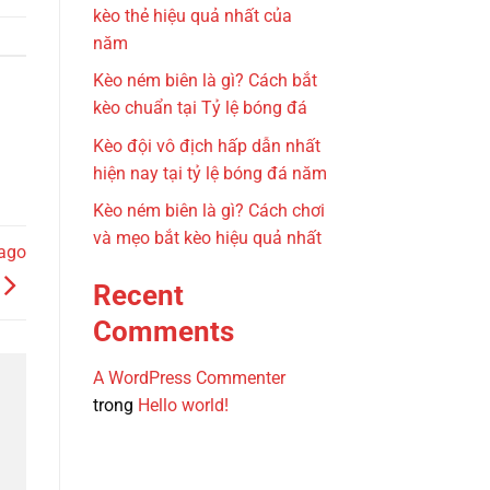
kèo thẻ hiệu quả nhất của
năm
Kèo ném biên là gì? Cách bắt
kèo chuẩn tại Tỷ lệ bóng đá
Kèo đội vô địch hấp dẫn nhất
hiện nay tại tỷ lệ bóng đá năm
Kèo ném biên là gì? Cách chơi
và mẹo bắt kèo hiệu quả nhất
ago
Recent
Comments
A WordPress Commenter
trong
Hello world!