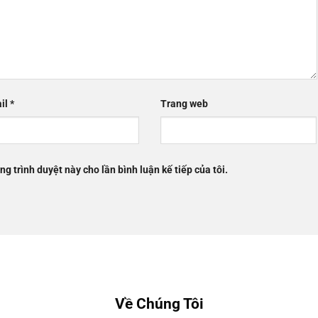
il
*
Trang web
ng trình duyệt này cho lần bình luận kế tiếp của tôi.
Về Chúng Tôi