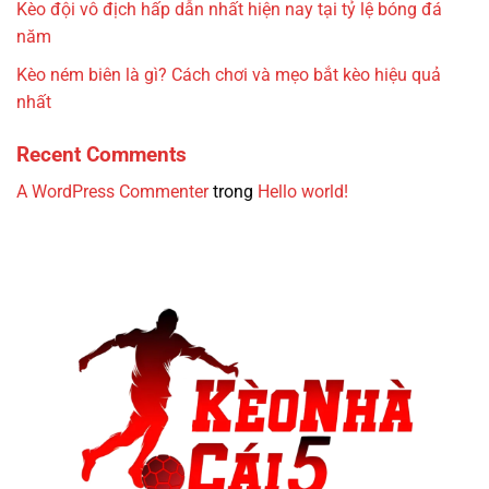
Kèo đội vô địch hấp dẫn nhất hiện nay tại tỷ lệ bóng đá
năm
Kèo ném biên là gì? Cách chơi và mẹo bắt kèo hiệu quả
nhất
Recent Comments
A WordPress Commenter
trong
Hello world!