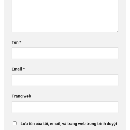
Tên
*
Email
*
Trang web
Lưu tên của tôi, email, và trang web trong trình duyệt