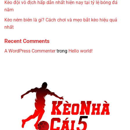
Kèo đội vô địch hấp dẫn nhất hiện nay tại tỷ lệ bóng đá
năm
Kèo ném biên là gì? Cách chơi và mẹo bắt kèo hiệu quả
nhất
Recent Comments
A WordPress Commenter
trong
Hello world!