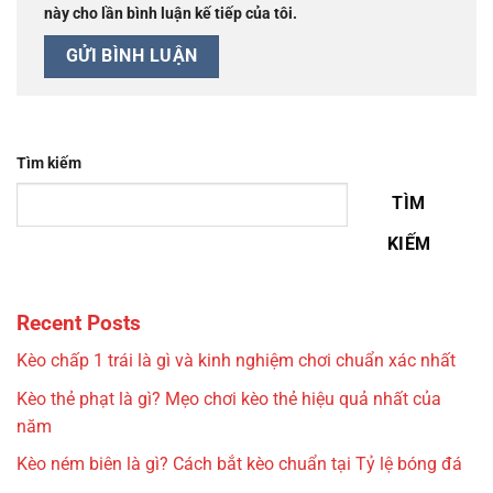
này cho lần bình luận kế tiếp của tôi.
Tìm kiếm
TÌM
KIẾM
Recent Posts
Kèo chấp 1 trái là gì và kinh nghiệm chơi chuẩn xác nhất
Kèo thẻ phạt là gì? Mẹo chơi kèo thẻ hiệu quả nhất của
năm
Kèo ném biên là gì? Cách bắt kèo chuẩn tại Tỷ lệ bóng đá