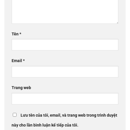
Tên
*
Email
*
Trang web
Lưu tên của tôi, email, và trang web trong trình duyệt
này cho lần bình luận kế tiếp của tôi.