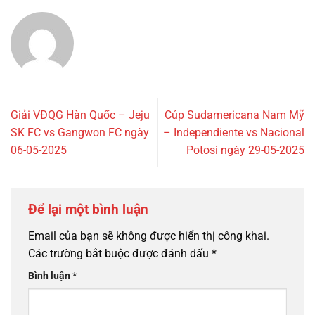
Giải VĐQG Hàn Quốc – Jeju
Cúp Sudamericana Nam Mỹ
SK FC vs Gangwon FC ngày
– Independiente vs Nacional
06-05-2025
Potosi ngày 29-05-2025
Để lại một bình luận
Email của bạn sẽ không được hiển thị công khai.
Các trường bắt buộc được đánh dấu
*
Bình luận
*