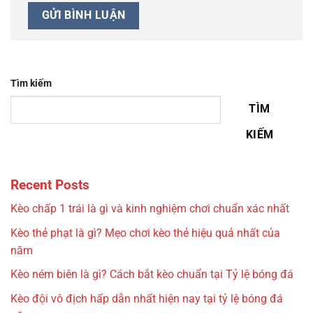
Tìm kiếm
TÌM
KIẾM
Recent Posts
Kèo chấp 1 trái là gì và kinh nghiệm chơi chuẩn xác nhất
Kèo thẻ phạt là gì? Mẹo chơi kèo thẻ hiệu quả nhất của
năm
Kèo ném biên là gì? Cách bắt kèo chuẩn tại Tỷ lệ bóng đá
Kèo đội vô địch hấp dẫn nhất hiện nay tại tỷ lệ bóng đá