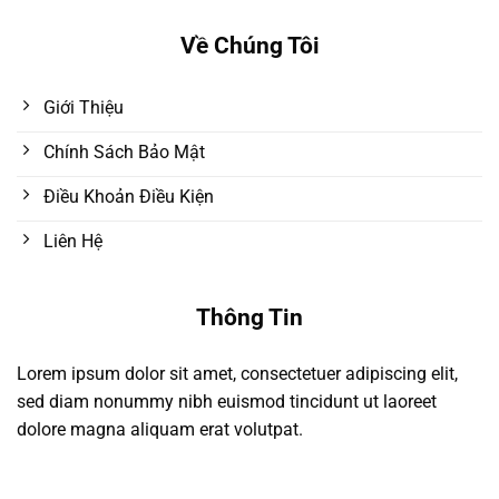
Về Chúng Tôi
Giới Thiệu
Chính Sách Bảo Mật
Điều Khoản Điều Kiện
Liên Hệ
Thông Tin
Lorem ipsum dolor sit amet, consectetuer adipiscing elit,
sed diam nonummy nibh euismod tincidunt ut laoreet
dolore magna aliquam erat volutpat.