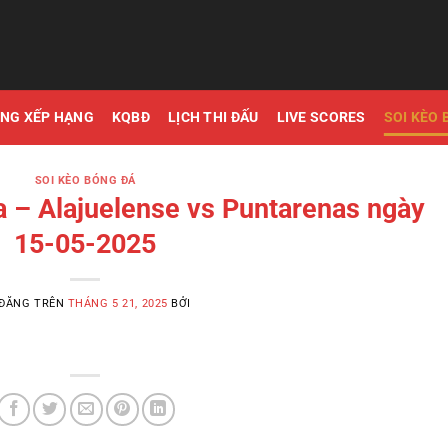
NG XẾP HẠNG
KQBĐ
LỊCH THI ĐẤU
LIVE SCORES
SOI KÈO 
SOI KÈO BÓNG ĐÁ
a – Alajuelense vs Puntarenas ngày
15-05-2025
 ĐĂNG TRÊN
THÁNG 5 21, 2025
BỞI