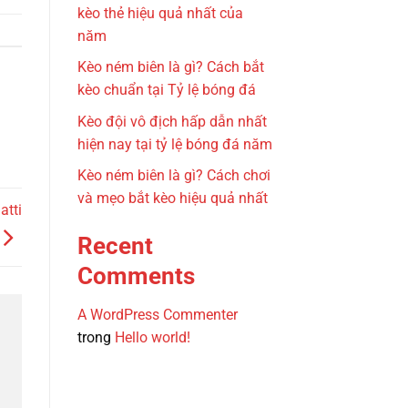
kèo thẻ hiệu quả nhất của
năm
Kèo ném biên là gì? Cách bắt
kèo chuẩn tại Tỷ lệ bóng đá
Kèo đội vô địch hấp dẫn nhất
hiện nay tại tỷ lệ bóng đá năm
Kèo ném biên là gì? Cách chơi
và mẹo bắt kèo hiệu quả nhất
tti
Recent
Comments
A WordPress Commenter
trong
Hello world!