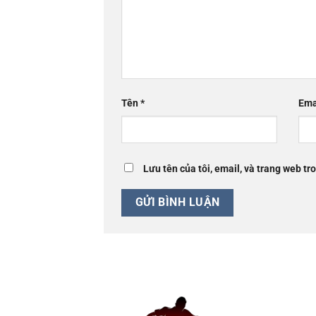
Tên
*
Ema
Lưu tên của tôi, email, và trang web tro