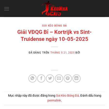
Chuyển
đến
nội
dung
SOI KÈO BÓNG ĐÁ
Giải VĐQG Bỉ – Kortrijk vs Sint-
Truidense ngày 10-05-2025
ĐÃ ĐĂNG TRÊN
THÁNG 5 21, 2025
BỞI
Mục nhập này đã được đăng trong
Soi Kèo Bóng Đá
. Đánh dấu trang
permalink
.