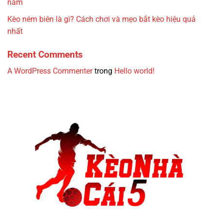
năm
Kèo ném biên là gì? Cách chơi và mẹo bắt kèo hiệu quả
nhất
Recent Comments
A WordPress Commenter
trong
Hello world!