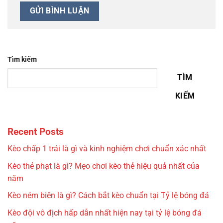
Tìm kiếm
TÌM
KIẾM
Recent Posts
Kèo chấp 1 trái là gì và kinh nghiệm chơi chuẩn xác nhất
Kèo thẻ phạt là gì? Mẹo chơi kèo thẻ hiệu quả nhất của
năm
Kèo ném biên là gì? Cách bắt kèo chuẩn tại Tỷ lệ bóng đá
Kèo đội vô địch hấp dẫn nhất hiện nay tại tỷ lệ bóng đá