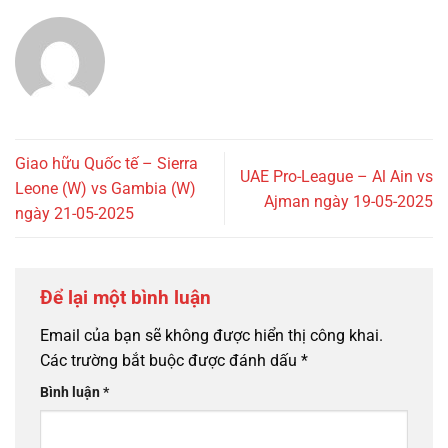
Giao hữu Quốc tế – Sierra
UAE Pro-League – Al Ain vs
Leone (W) vs Gambia (W)
Ajman ngày 19-05-2025
ngày 21-05-2025
Để lại một bình luận
Email của bạn sẽ không được hiển thị công khai.
Các trường bắt buộc được đánh dấu
*
Bình luận
*