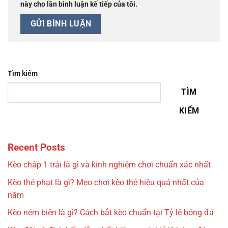
này cho lần bình luận kế tiếp của tôi.
Tìm kiếm
TÌM
KIẾM
Recent Posts
Kèo chấp 1 trái là gì và kinh nghiệm chơi chuẩn xác nhất
Kèo thẻ phạt là gì? Mẹo chơi kèo thẻ hiệu quả nhất của
năm
Kèo ném biên là gì? Cách bắt kèo chuẩn tại Tỷ lệ bóng đá