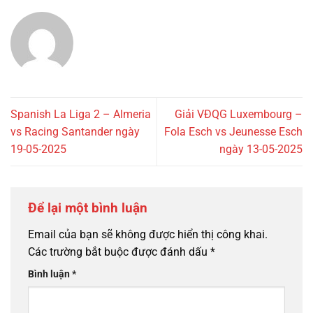
Spanish La Liga 2 – Almeria
Giải VĐQG Luxembourg –
vs Racing Santander ngày
Fola Esch vs Jeunesse Esch
19-05-2025
ngày 13-05-2025
Để lại một bình luận
Email của bạn sẽ không được hiển thị công khai.
Các trường bắt buộc được đánh dấu
*
Bình luận
*