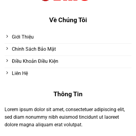
Về Chúng Tôi
Giới Thiệu
Chính Sách Bảo Mật
Điều Khoản Điều Kiện
Liên Hệ
Thông Tin
Lorem ipsum dolor sit amet, consectetuer adipiscing elit,
sed diam nonummy nibh euismod tincidunt ut laoreet
dolore magna aliquam erat volutpat.