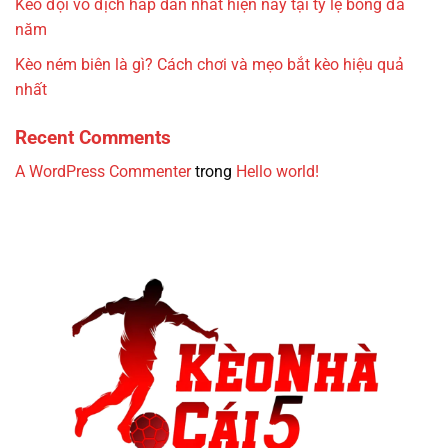
Kèo đội vô địch hấp dẫn nhất hiện nay tại tỷ lệ bóng đá
năm
Kèo ném biên là gì? Cách chơi và mẹo bắt kèo hiệu quả
nhất
Recent Comments
A WordPress Commenter
trong
Hello world!