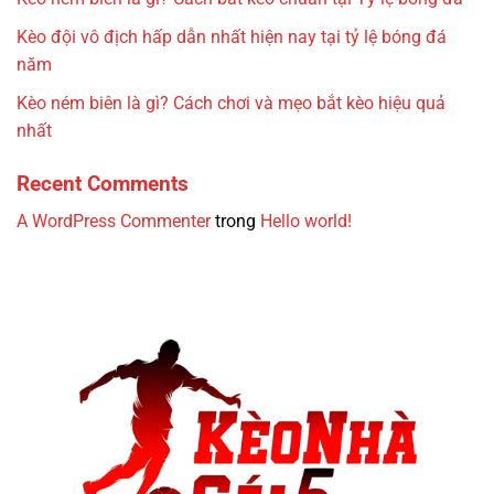
Kèo đội vô địch hấp dẫn nhất hiện nay tại tỷ lệ bóng đá
năm
Kèo ném biên là gì? Cách chơi và mẹo bắt kèo hiệu quả
nhất
Recent Comments
A WordPress Commenter
trong
Hello world!