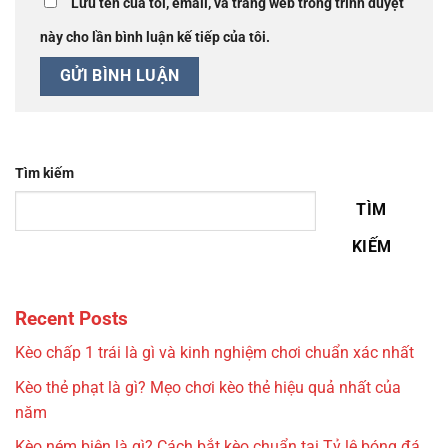
Lưu tên của tôi, email, và trang web trong trình duyệt
này cho lần bình luận kế tiếp của tôi.
Tìm kiếm
TÌM
KIẾM
Recent Posts
Kèo chấp 1 trái là gì và kinh nghiệm chơi chuẩn xác nhất
Kèo thẻ phạt là gì? Mẹo chơi kèo thẻ hiệu quả nhất của
năm
Kèo ném biên là gì? Cách bắt kèo chuẩn tại Tỷ lệ bóng đá