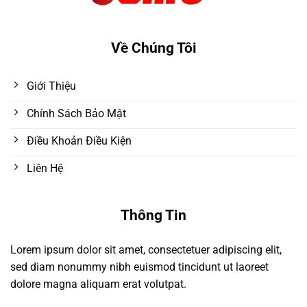
Về Chúng Tôi
Giới Thiệu
Chính Sách Bảo Mật
Điều Khoản Điều Kiện
Liên Hệ
Thông Tin
Lorem ipsum dolor sit amet, consectetuer adipiscing elit,
sed diam nonummy nibh euismod tincidunt ut laoreet
dolore magna aliquam erat volutpat.