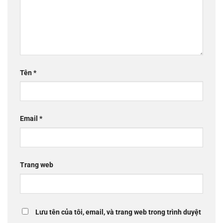
Tên
*
Email
*
Trang web
Lưu tên của tôi, email, và trang web trong trình duyệt