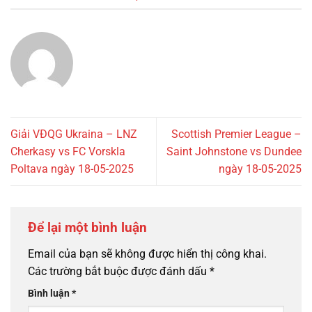
Giải VĐQG Ukraina – LNZ
Scottish Premier League –
Cherkasy vs FC Vorskla
Saint Johnstone vs Dundee
Poltava ngày 18-05-2025
ngày 18-05-2025
Để lại một bình luận
Email của bạn sẽ không được hiển thị công khai.
Các trường bắt buộc được đánh dấu
*
Bình luận
*