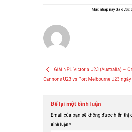
Mục nhập này đã được 
Giải NPL Victoria U23 (Australia) – O
Cannons U23 vs Port Melbourne U23 ngày
Để lại một bình luận
Email của bạn sẽ không được hiển thị 
Bình luận
*