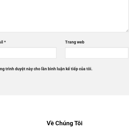
il
*
Trang web
ng trình duyệt này cho lần bình luận kế tiếp của tôi.
Về Chúng Tôi