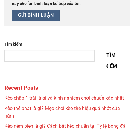
này cho lần bình luận kế tiếp của tôi.
Tìm kiếm
TÌM
KIẾM
Recent Posts
Kèo chấp 1 trái là gì và kinh nghiệm chơi chuẩn xác nhất
Kèo thẻ phạt là gì? Mẹo chơi kèo thẻ hiệu quả nhất của
năm
Kèo ném biên là gì? Cách bắt kèo chuẩn tại Tỷ lệ bóng đá