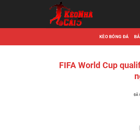
Chuyển
đến
nội
dung
KÈO BÓNG ĐÁ
BẢ
FIFA World Cup qualif
n
ĐÃ