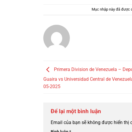
Mục nhập này đã được 
Primera Division de Venezuela – Depo
Guaira vs Universidad Central de Venezuel
05-2025
Để lại một bình luận
Email của bạn sẽ không được hiển thị 
Bình luận
*