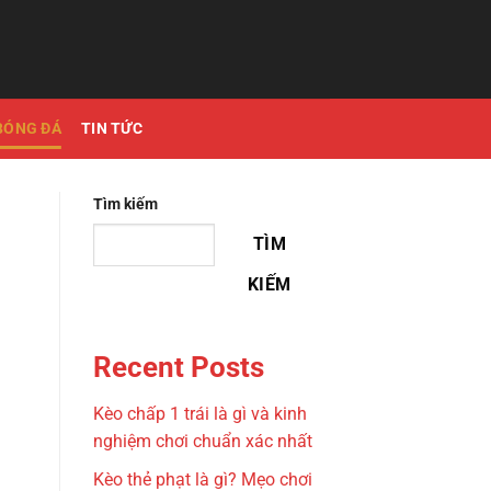
BÓNG ĐÁ
TIN TỨC
Tìm kiếm
TÌM
KIẾM
Recent Posts
Kèo chấp 1 trái là gì và kinh
nghiệm chơi chuẩn xác nhất
Kèo thẻ phạt là gì? Mẹo chơi