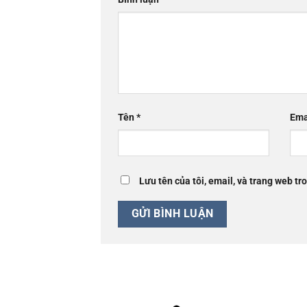
Tên
*
Ema
Lưu tên của tôi, email, và trang web tro