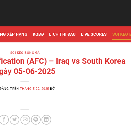
NG XẾP HẠNG
KQBĐ
LỊCH THI ĐẤU
LIVE SCORES
SOI KÈO 
SOI KÈO BÓNG ĐÁ
ication (AFC) – Iraq vs South Korea
gày 05-06-2025
 ĐĂNG TRÊN
THÁNG 5 22, 2025
BỞI