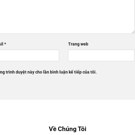
il
*
Trang web
ng trình duyệt này cho lần bình luận kế tiếp của tôi.
Về Chúng Tôi