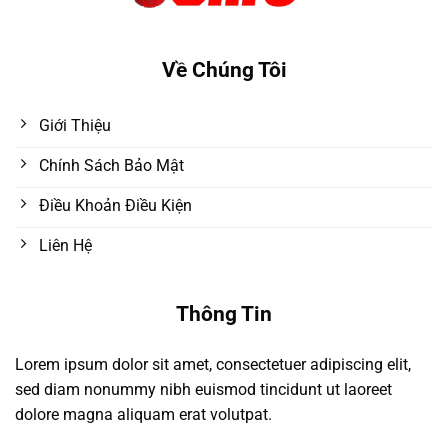
Về Chúng Tôi
Giới Thiệu
Chính Sách Bảo Mật
Điều Khoản Điều Kiện
Liên Hệ
Thông Tin
Lorem ipsum dolor sit amet, consectetuer adipiscing elit,
sed diam nonummy nibh euismod tincidunt ut laoreet
dolore magna aliquam erat volutpat.