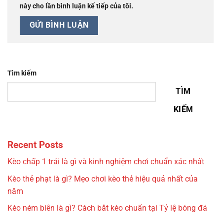
này cho lần bình luận kế tiếp của tôi.
Tìm kiếm
TÌM
KIẾM
Recent Posts
Kèo chấp 1 trái là gì và kinh nghiệm chơi chuẩn xác nhất
Kèo thẻ phạt là gì? Mẹo chơi kèo thẻ hiệu quả nhất của
năm
Kèo ném biên là gì? Cách bắt kèo chuẩn tại Tỷ lệ bóng đá