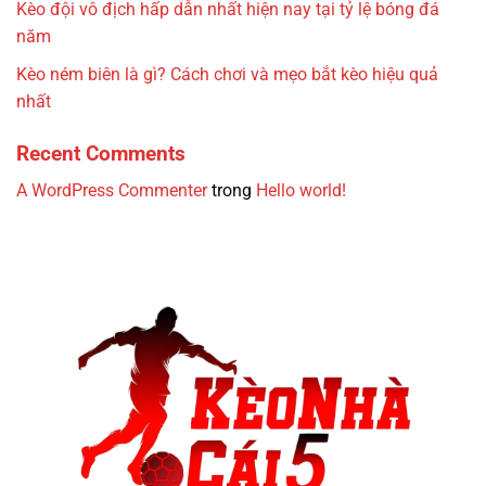
Kèo đội vô địch hấp dẫn nhất hiện nay tại tỷ lệ bóng đá
năm
Kèo ném biên là gì? Cách chơi và mẹo bắt kèo hiệu quả
nhất
Recent Comments
A WordPress Commenter
trong
Hello world!