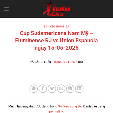
Chuyển
đến
nội
dung
SOI KÈO BÓNG ĐÁ
Cúp Sudamericana Nam Mỹ –
Fluminense RJ vs Union Espanola
ngày 15-05-2025
ĐÃ ĐĂNG TRÊN
THÁNG 5 21, 2025
BỞI
Mục nhập này đã được đăng trong
Soi Kèo Bóng Đá
. Đánh dấu trang
permalink
.