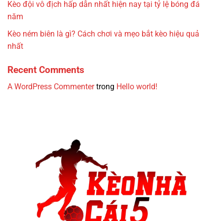
Kèo đội vô địch hấp dẫn nhất hiện nay tại tỷ lệ bóng đá
năm
Kèo ném biên là gì? Cách chơi và mẹo bắt kèo hiệu quả
nhất
Recent Comments
A WordPress Commenter
trong
Hello world!