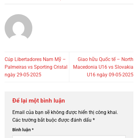
Cúp Libertadores Nam Mỹ –
Giao hữu Quốc tế – North
Palmeiras vs Sporting Cristal
Macedonia U16 vs Slovakia
ngày 29-05-2025
U16 ngày 09-05-2025
Để lại một bình luận
Email của bạn sẽ không được hiển thị công khai.
Các trường bắt buộc được đánh dấu
*
Bình luận
*