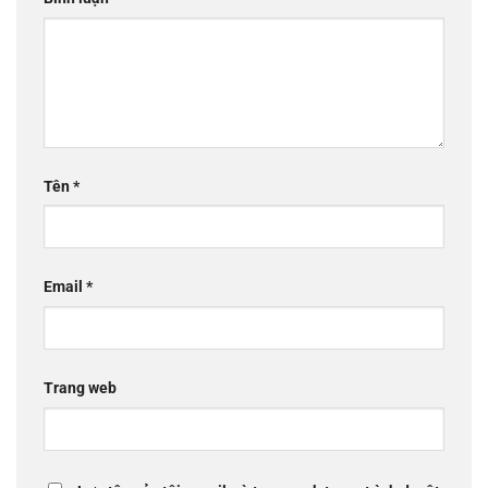
Tên
*
Email
*
Trang web