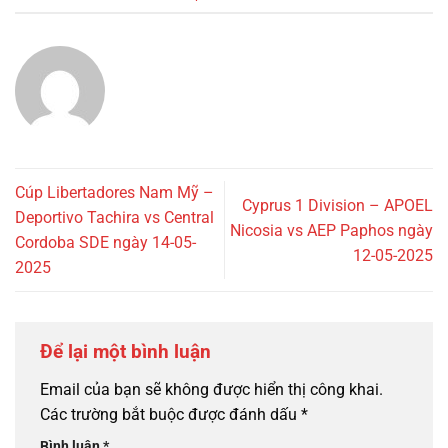
Cúp Libertadores Nam Mỹ –
Cyprus 1 Division – APOEL
Deportivo Tachira vs Central
Nicosia vs AEP Paphos ngày
Cordoba SDE ngày 14-05-
12-05-2025
2025
Để lại một bình luận
Email của bạn sẽ không được hiển thị công khai.
Các trường bắt buộc được đánh dấu
*
Bình luận
*