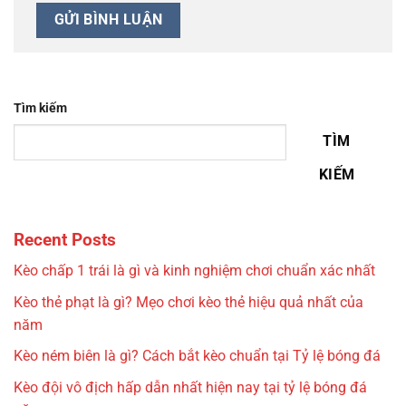
Tìm kiếm
TÌM
KIẾM
Recent Posts
Kèo chấp 1 trái là gì và kinh nghiệm chơi chuẩn xác nhất
Kèo thẻ phạt là gì? Mẹo chơi kèo thẻ hiệu quả nhất của
năm
Kèo ném biên là gì? Cách bắt kèo chuẩn tại Tỷ lệ bóng đá
Kèo đội vô địch hấp dẫn nhất hiện nay tại tỷ lệ bóng đá