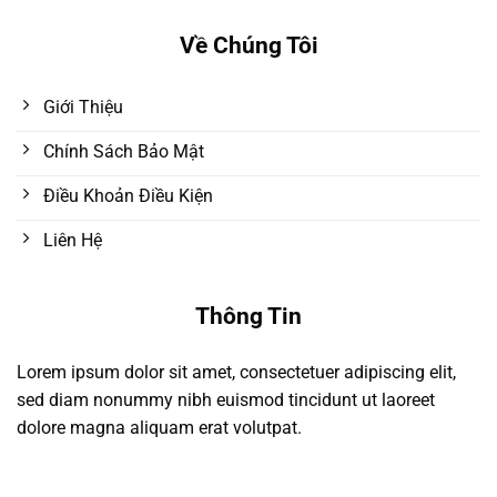
Về Chúng Tôi
Giới Thiệu
Chính Sách Bảo Mật
Điều Khoản Điều Kiện
Liên Hệ
Thông Tin
Lorem ipsum dolor sit amet, consectetuer adipiscing elit,
sed diam nonummy nibh euismod tincidunt ut laoreet
dolore magna aliquam erat volutpat.