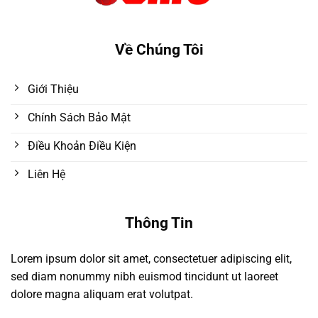
Về Chúng Tôi
Giới Thiệu
Chính Sách Bảo Mật
Điều Khoản Điều Kiện
Liên Hệ
Thông Tin
Lorem ipsum dolor sit amet, consectetuer adipiscing elit,
sed diam nonummy nibh euismod tincidunt ut laoreet
dolore magna aliquam erat volutpat.