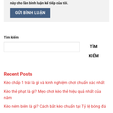
này cho lần bình luận kế tiếp của tôi.
Tìm kiếm
TÌM
KIẾM
Recent Posts
Kèo chấp 1 trái là gì và kinh nghiệm chơi chuẩn xác nhất
Kèo thẻ phạt là gì? Mẹo chơi kèo thẻ hiệu quả nhất của
năm
Kèo ném biên là gì? Cách bắt kèo chuẩn tại Tỷ lệ bóng đá