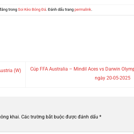
đăng trong
Soi Kèo Bóng Đá
. Đánh dấu trang
permalink
.
Cúp FFA Australia – Mindil Aces vs Darwin Olym
ustria (W)
ngày 20-05-2025
công khai.
Các trường bắt buộc được đánh dấu
*