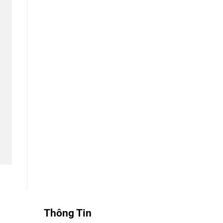
Thông Tin