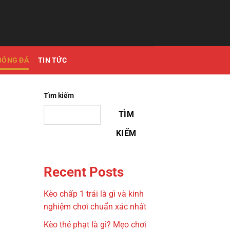
BÓNG ĐÁ
TIN TỨC
Tìm kiếm
TÌM
KIẾM
Recent Posts
Kèo chấp 1 trái là gì và kinh
nghiệm chơi chuẩn xác nhất
Kèo thẻ phạt là gì? Mẹo chơi