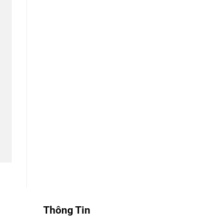
Thông Tin