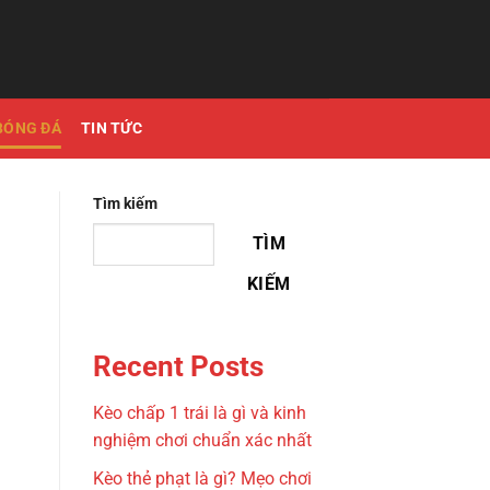
BÓNG ĐÁ
TIN TỨC
Tìm kiếm
TÌM
KIẾM
Recent Posts
Kèo chấp 1 trái là gì và kinh
nghiệm chơi chuẩn xác nhất
Kèo thẻ phạt là gì? Mẹo chơi