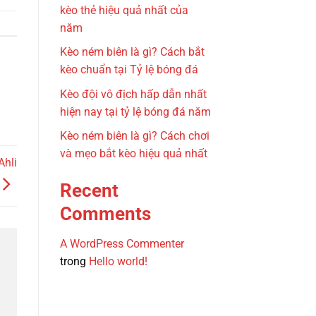
kèo thẻ hiệu quả nhất của
năm
Kèo ném biên là gì? Cách bắt
kèo chuẩn tại Tỷ lệ bóng đá
Kèo đội vô địch hấp dẫn nhất
hiện nay tại tỷ lệ bóng đá năm
Kèo ném biên là gì? Cách chơi
và mẹo bắt kèo hiệu quả nhất
Ahli
Recent
Comments
A WordPress Commenter
trong
Hello world!