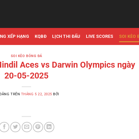
NG XẾP HẠNG
KQBĐ
LỊCH THI ĐẤU
LIVE SCORES
SOI KÈO 
SOI KÈO BÓNG ĐÁ
Mindil Aces vs Darwin Olympics ngày
20-05-2025
 ĐĂNG TRÊN
THÁNG 5 22, 2025
BỞI