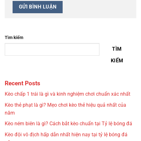
Tìm kiếm
TÌM
KIẾM
Recent Posts
Kèo chấp 1 trái là gì và kinh nghiệm chơi chuẩn xác nhất
Kèo thẻ phạt là gì? Mẹo chơi kèo thẻ hiệu quả nhất của
năm
Kèo ném biên là gì? Cách bắt kèo chuẩn tại Tỷ lệ bóng đá
Kèo đội vô địch hấp dẫn nhất hiện nay tại tỷ lệ bóng đá