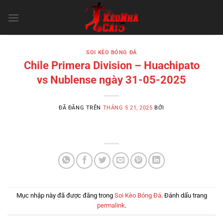
Chuyển
đến
nội
dung
SOI KÈO BÓNG ĐÁ
Chile Primera Division – Huachipato
vs Nublense ngày 31-05-2025
ĐÃ ĐĂNG TRÊN
THÁNG 5 21, 2025
BỞI
Mục nhập này đã được đăng trong
Soi Kèo Bóng Đá
. Đánh dấu trang
permalink
.