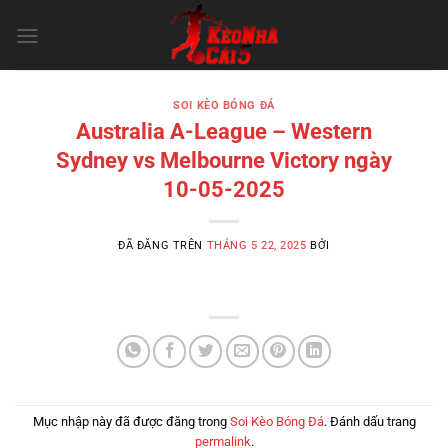
Chuyển
đến
nội
dung
SOI KÈO BÓNG ĐÁ
Australia A-League – Western
Sydney vs Melbourne Victory ngày
10-05-2025
ĐÃ ĐĂNG TRÊN
THÁNG 5 22, 2025
BỞI
Mục nhập này đã được đăng trong
Soi Kèo Bóng Đá
. Đánh dấu trang
permalink
.