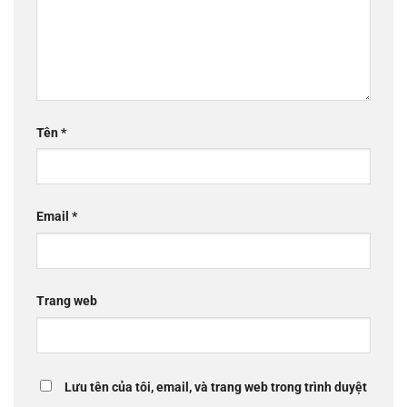
Tên
*
Email
*
Trang web
Lưu tên của tôi, email, và trang web trong trình duyệt