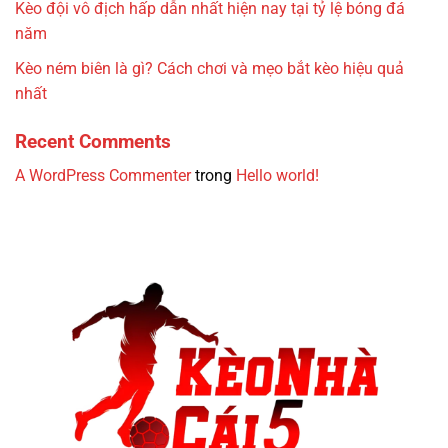
Kèo đội vô địch hấp dẫn nhất hiện nay tại tỷ lệ bóng đá
năm
Kèo ném biên là gì? Cách chơi và mẹo bắt kèo hiệu quả
nhất
Recent Comments
A WordPress Commenter
trong
Hello world!