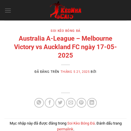
Chuyển
đến
nội
dung
SOI KÈO BÓNG ĐÁ
Australia A-League – Melbourne
Victory vs Auckland FC ngày 17-05-
2025
ĐÃ ĐĂNG TRÊN
THÁNG 5 21, 2025
BỞI
Mục nhập này đã được đăng trong
Soi Kèo Bóng Đá
. Đánh dấu trang
permalink
.