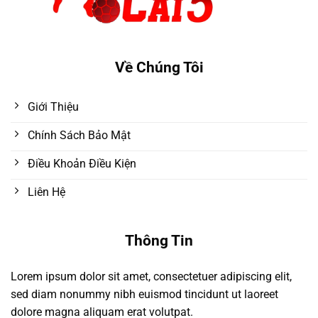
Về Chúng Tôi
Giới Thiệu
Chính Sách Bảo Mật
Điều Khoản Điều Kiện
Liên Hệ
Thông Tin
Lorem ipsum dolor sit amet, consectetuer adipiscing elit,
sed diam nonummy nibh euismod tincidunt ut laoreet
dolore magna aliquam erat volutpat.