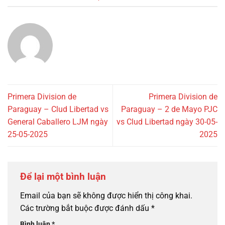
Primera Division de
Primera Division de
Paraguay – Clud Libertad vs
Paraguay – 2 de Mayo PJC
General Caballero LJM ngày
vs Clud Libertad ngày 30-05-
25-05-2025
2025
Để lại một bình luận
Email của bạn sẽ không được hiển thị công khai.
Các trường bắt buộc được đánh dấu
*
Bình luận
*