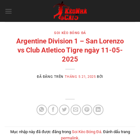
Chuyển
đến
nội
dung
SOI KÈO BÓNG ĐÁ
Argentine Division 1 – San Lorenzo
vs Club Atletico Tigre ngày 11-05-
2025
ĐÃ ĐĂNG TRÊN
THÁNG 5 21, 2025
BỞI
Mục nhập này đã được đăng trong
Soi Kèo Bóng Đá
. Đánh dấu trang
permalink
.