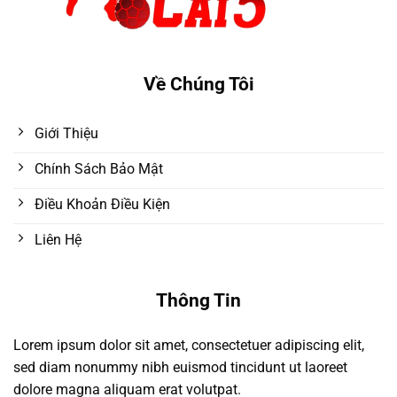
Về Chúng Tôi
Giới Thiệu
Chính Sách Bảo Mật
Điều Khoản Điều Kiện
Liên Hệ
Thông Tin
Lorem ipsum dolor sit amet, consectetuer adipiscing elit,
sed diam nonummy nibh euismod tincidunt ut laoreet
dolore magna aliquam erat volutpat.