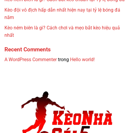
Kèo đội vô địch hấp dẫn nhất hiện nay tại tỷ lệ bóng đá
năm
Kèo ném biên là gì? Cách chơi và mẹo bắt kèo hiệu quả
nhất
Recent Comments
A WordPress Commenter
trong
Hello world!