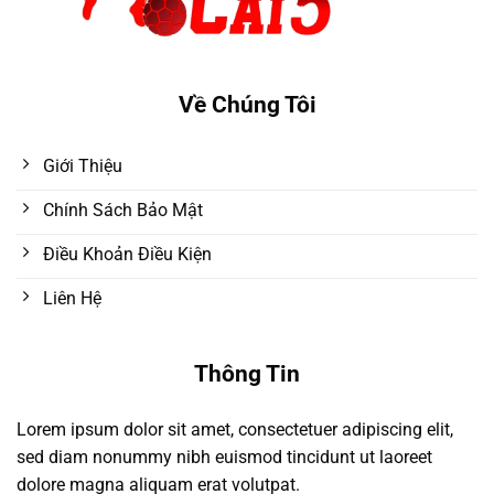
Về Chúng Tôi
Giới Thiệu
Chính Sách Bảo Mật
Điều Khoản Điều Kiện
Liên Hệ
Thông Tin
Lorem ipsum dolor sit amet, consectetuer adipiscing elit,
sed diam nonummy nibh euismod tincidunt ut laoreet
dolore magna aliquam erat volutpat.