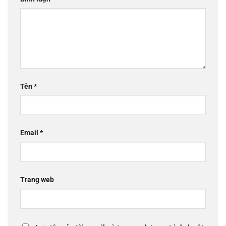
Tên
*
Email
*
Trang web