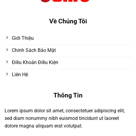
Về Chúng Tôi
Giới Thiệu
Chính Sách Bảo Mật
Điều Khoản Điều Kiện
Liên Hệ
Thông Tin
Lorem ipsum dolor sit amet, consectetuer adipiscing elit,
sed diam nonummy nibh euismod tincidunt ut laoreet
dolore magna aliquam erat volutpat.