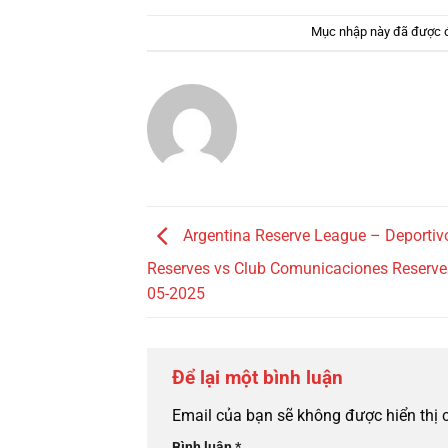
Mục nhập này đã được 
Argentina Reserve League – Deportivo
Reserves vs Club Comunicaciones Reserve
05-2025
Để lại một bình luận
Email của bạn sẽ không được hiển thị 
Bình luận
*