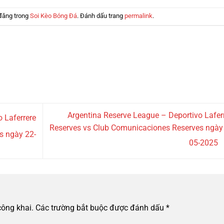
đăng trong
Soi Kèo Bóng Đá
. Đánh dấu trang
permalink
.
Argentina Reserve League – Deportivo Lafer
 Laferrere
Reserves vs Club Comunicaciones Reserves ngày
s ngày 22-
05-2025
công khai.
Các trường bắt buộc được đánh dấu
*