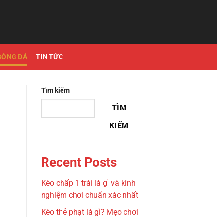
BÓNG ĐÁ
TIN TỨC
Tìm kiếm
TÌM
KIẾM
Recent Posts
Kèo chấp 1 trái là gì và kinh
nghiệm chơi chuẩn xác nhất
Kèo thẻ phạt là gì? Mẹo chơi