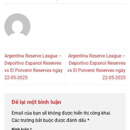
Argentina Reserve League –
Argentina Reserve League –
Deportivo Espanol Reserves
Deportivo Espanol Reserves
vs El Porvenir Reserves ngày
vs El Porvenir Reserves ngày
22-05-2025
22-05-2025
Để lại một bình luận
Email của bạn sẽ không được hiển thị công khai.
Các trường bắt buộc được đánh dấu
*
Bình luận
*