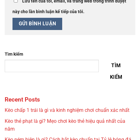
Lưu tên của tôi, email, và trang web trong trình duyệt
này cho lần bình luận kế tiếp của tôi.
Tìm kiếm
TÌM
KIẾM
Recent Posts
Kèo chấp 1 trái là gì và kinh nghiệm chơi chuẩn xác nhất
Kèo thẻ phạt là gì? Mẹo chơi kèo thẻ hiệu quả nhất của
năm
Kèo ném biên là gì? Cách bắt kèo chuẩn tại Tỷ lệ bóng đá