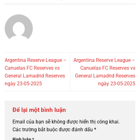
Argentina Reserve League –
Argentina Reserve League –
Canuelas FC Reserves vs
Canuelas FC Reserves vs
General Lamadrid Reserves
General Lamadrid Reserves
ngày 23-05-2025
ngày 23-05-2025
Để lại một bình luận
Email của bạn sẽ không được hiển thị công khai.
Các trường bắt buộc được đánh dấu
*
Bình luận
*