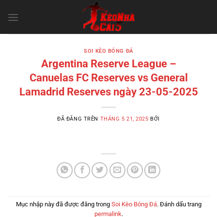
Chuyển
đến
nội
dung
SOI KÈO BÓNG ĐÁ
Argentina Reserve League –
Canuelas FC Reserves vs General
Lamadrid Reserves ngày 23-05-2025
ĐÃ ĐĂNG TRÊN
THÁNG 5 21, 2025
BỞI
Mục nhập này đã được đăng trong
Soi Kèo Bóng Đá
. Đánh dấu trang
permalink
.