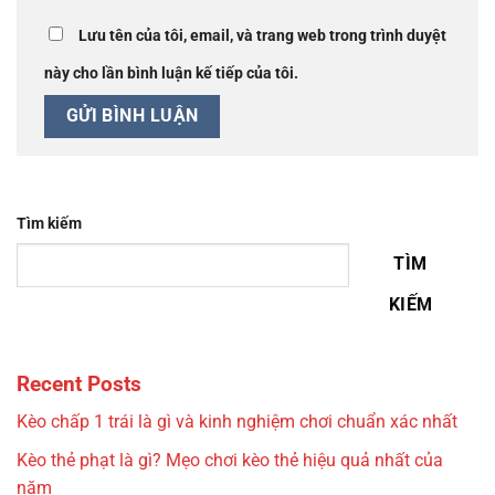
Lưu tên của tôi, email, và trang web trong trình duyệt
này cho lần bình luận kế tiếp của tôi.
Tìm kiếm
TÌM
KIẾM
Recent Posts
Kèo chấp 1 trái là gì và kinh nghiệm chơi chuẩn xác nhất
Kèo thẻ phạt là gì? Mẹo chơi kèo thẻ hiệu quả nhất của
năm