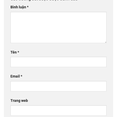
Bình luận
*
Tên
*
Email
*
Trang web