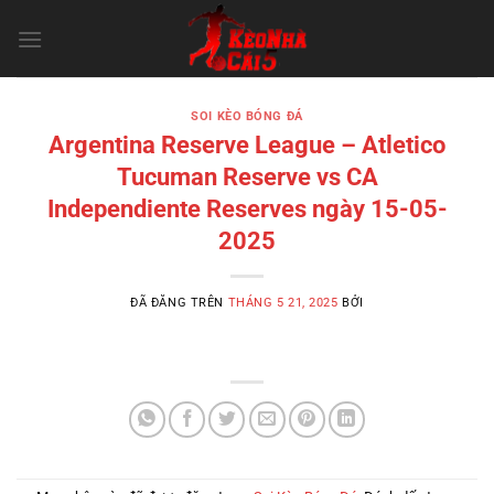
Chuyển
đến
nội
dung
SOI KÈO BÓNG ĐÁ
Argentina Reserve League – Atletico
Tucuman Reserve vs CA
Independiente Reserves ngày 15-05-
2025
ĐÃ ĐĂNG TRÊN
THÁNG 5 21, 2025
BỞI