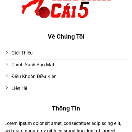
Về Chúng Tôi
Giới Thiệu
Chính Sách Bảo Mật
Điều Khoản Điều Kiện
Liên Hệ
Thông Tin
Lorem ipsum dolor sit amet, consectetuer adipiscing elit,
sed diam nonummy nibh euismod tincidunt ut laoreet