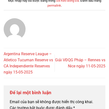
Mục nhập này đã được đăng trong
Soi Kèo Bóng Đá
. Đánh dấu trang
permalink
.
Argentina Reserve League –
Atletico Tucuman Reserve vs
Giải VĐQG Pháp – Rennes vs
CA Independiente Reserves
Nice ngày 11-05-2025
ngày 15-05-2025
Để lại một bình luận
Email của bạn sẽ không được hiển thị công khai.
Các trường bắt buộc được đánh dấu
*