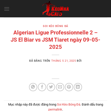
Chuyển
đến
nội
dung
SOI KÈO BÓNG ĐÁ
Algerian Ligue Professionnelle 2 –
JS El Biar vs JSM Tiaret ngày 09-05-
2025
ĐÃ ĐĂNG TRÊN
THÁNG 5 21, 2025
BỞI
Mục nhập này đã được đăng trong
Soi Kèo Bóng Đá
. Đánh dấu trang
permalink
.