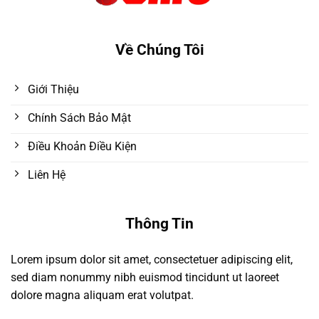
Về Chúng Tôi
Giới Thiệu
Chính Sách Bảo Mật
Điều Khoản Điều Kiện
Liên Hệ
Thông Tin
Lorem ipsum dolor sit amet, consectetuer adipiscing elit,
sed diam nonummy nibh euismod tincidunt ut laoreet
dolore magna aliquam erat volutpat.