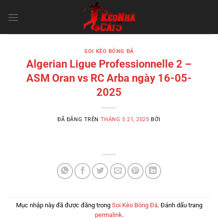
Chuyển
đến
nội
dung
SOI KÈO BÓNG ĐÁ
Algerian Ligue Professionnelle 2 –
ASM Oran vs RC Arba ngày 16-05-
2025
ĐÃ ĐĂNG TRÊN
THÁNG 5 21, 2025
BỞI
Mục nhập này đã được đăng trong
Soi Kèo Bóng Đá
. Đánh dấu trang
permalink
.