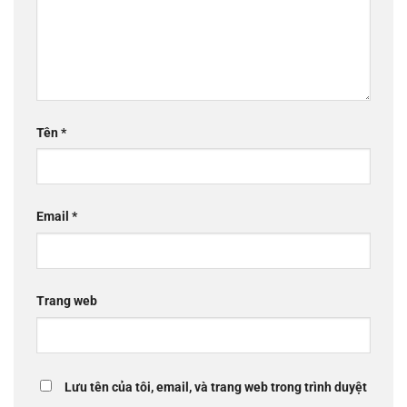
Tên
*
Email
*
Trang web
Lưu tên của tôi, email, và trang web trong trình duyệt